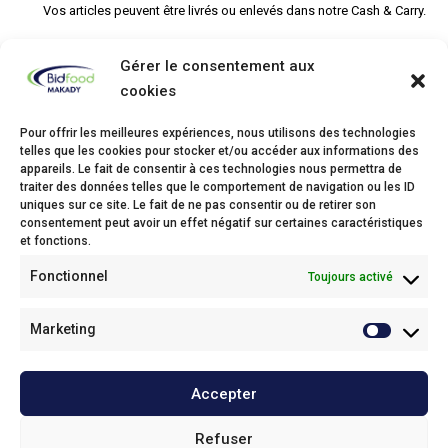
Vos articles peuvent être livrés ou enlevés dans notre Cash & Carry.
Gérer le consentement aux
cookies
Pour offrir les meilleures expériences, nous utilisons des technologies
telles que les cookies pour stocker et/ou accéder aux informations des
Bidfood Makady
appareils. Le fait de consentir à ces technologies nous permettra de
traiter des données telles que le comportement de navigation ou les ID
Itterbeeksebaan 69
uniques sur ce site. Le fait de ne pas consentir ou de retirer son
1700 Dilbeek
consentement peut avoir un effet négatif sur certaines caractéristiques
Phone: +32(0)2/463 24 24
et fonctions.
Fax: +32(0)2/463 55 09
Fonctionnel
Toujours activé
Email:
info@makady.bidfood.be
Cash & Carry
Marketing
Service Clientèle
Accepter
Onze policies / Nos politiques
Refuser