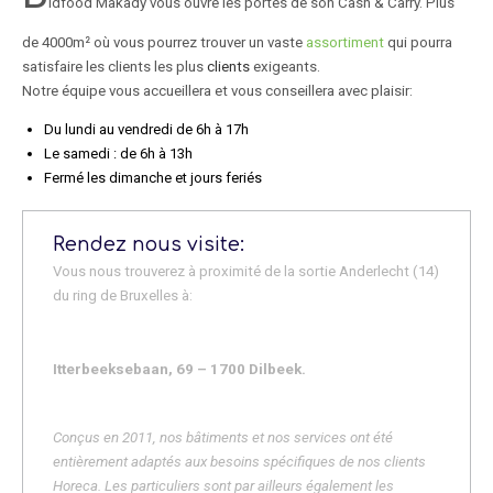
idfood Makady vous ouvre les portes de son Cash & Carry. Plus
de 4000m² où vous pourrez trouver un vaste
assortiment
qui pourra
satisfaire les clients les plus
clients
exigeants.
Notre équipe vous accueillera et vous conseillera avec plaisir:
Du lundi au vendredi de 6h à 17h
Le samedi : de 6h à 13h
Fermé les dimanche et jours feriés
Rendez nous visite:
Vous nous trouverez à proximité de la sortie Anderlecht (14)
du ring de Bruxelles à:
Itterbeeksebaan, 69 – 1700 Dilbeek.
Conçus en 2011, nos bâtiments et nos services ont été
entièrement adaptés aux besoins spécifiques de nos clients
Horeca. Les particuliers sont par ailleurs également les