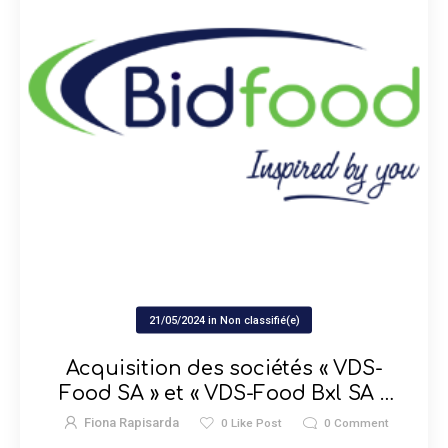
21/05/2024
in
Non classifié(e)
Acquisition des sociétés « VDS-
Food SA » et « VDS-Food Bxl SA »
par la société « Bidfood Belgium
Fiona Rapisarda
0
Like Post
0
Comment
S.A. »