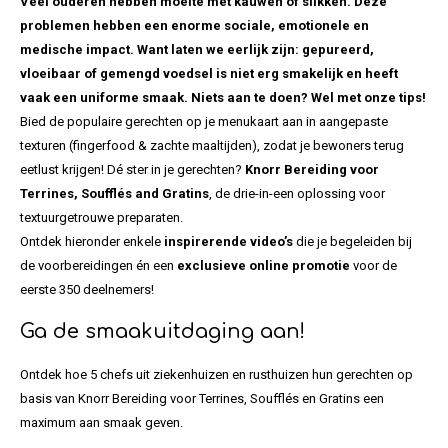
Veel ouderen hebben moeite met kauwen of slikken. Deze
problemen hebben een enorme sociale, emotionele en
medische impact. Want laten we eerlijk zijn: gepureerd,
vloeibaar of gemengd voedsel is niet erg smakelijk en heeft
vaak een uniforme smaak. Niets aan te doen? Wel met onze tips!
Bied de populaire gerechten op je menukaart aan in aangepaste
texturen (fingerfood & zachte maaltijden), zodat je bewoners terug
eetlust krijgen! Dé ster in je gerechten?
Knorr Bereiding voor
Terrines, Soufflés and Gratins
, de drie-in-een oplossing voor
textuurgetrouwe preparaten.
Ontdek hieronder enkele
inspirerende video’s
die je begeleiden bij
de voorbereidingen én een
exclusieve online promotie
voor de
eerste 350 deelnemers!
Ga de smaakuitdaging aan!
Ontdek hoe 5 chefs uit ziekenhuizen en rusthuizen hun gerechten op
basis van Knorr Bereiding voor Terrines, Soufflés en Gratins een
maximum aan smaak geven.